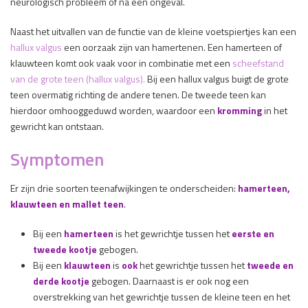
neurologisch probleem of na een ongeval.
Naast het uitvallen van de functie van de kleine voetspiertjes kan een
hallux valgus
een oorzaak zijn van hamertenen. Een hamerteen of
klauwteen komt ook vaak voor in combinatie met een
scheefstand
van de grote teen (hallux valgus).
Bij een hallux valgus buigt de grote
teen overmatig richting de andere tenen. De tweede teen kan
hierdoor omhooggeduwd worden, waardoor een
kromming
in het
gewricht kan ontstaan.
Symptomen
Er zijn drie soorten teenafwijkingen te onderscheiden:
hamerteen,
klauwteen en mallet teen
.
Bij een
hamerteen
is het gewrichtje tussen het
eerste en
tweede kootje
gebogen.
Bij een
klauwteen
is
ook
het gewrichtje tussen het
tweede en
derde kootje
gebogen. Daarnaast is er ook nog een
overstrekking van het gewrichtje tussen de kleine teen en het