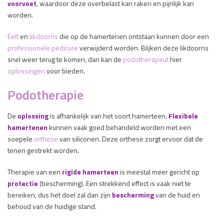
voorvoet
, waardoor deze overbelast kan raken en pijnlijk kan
worden.
Eelt
en
likdoorns
die op de hamertenen ontstaan kunnen door een
professionele pedicure
verwijderd worden. Blijken deze likdoorns
snel weer terug te komen, dan kan de
podotherapeut
hier
oplossingen
voor bieden.
Podotherapie
De
oplossing
is afhankelijk van het soort hamerteen.
Flexibele
hamertenen
kunnen vaak goed behandeld worden met een
soepele
orthese
van siliconen. Deze orthese zorgt ervoor dat de
tenen gestrekt worden.
Therapie van een
rigide hamerteen
is meestal meer gericht op
protectie
(bescherming). Een strekkend effect is vaak niet te
bereiken, dus het doel zal dan zijn
bescherming
van de huid en
behoud van de huidige stand.