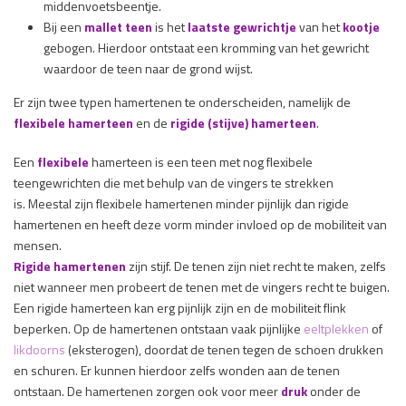
middenvoetsbeentje.
Bij een
mallet teen
is het
laatste gewrichtje
van het
kootje
gebogen. Hierdoor ontstaat een kromming van het gewricht
waardoor de teen naar de grond wijst.
Er zijn twee typen hamertenen te onderscheiden, namelijk de
flexibele hamerteen
en de
rigide (stijve) hamerteen
.
Een
flexibele
hamerteen is een teen met nog flexibele
teengewrichten die met behulp van de vingers te strekken
is. Meestal zijn flexibele hamertenen minder pijnlijk dan rigide
hamertenen en heeft deze vorm minder invloed op de mobiliteit van
mensen.
Rigide
hamertenen
zijn stijf. De tenen zijn niet recht te maken, zelfs
niet wanneer men probeert de tenen met de vingers recht te buigen.
Een rigide hamerteen kan erg pijnlijk zijn en de mobiliteit flink
beperken. Op de hamertenen ontstaan vaak pijnlijke
eeltplekken
of
likdoorns
(eksterogen), doordat de tenen tegen de schoen drukken
en schuren. Er kunnen hierdoor zelfs wonden aan de tenen
ontstaan. De hamertenen zorgen ook voor meer
druk
onder de