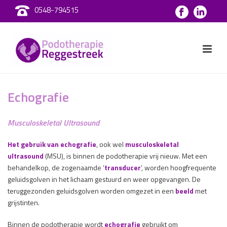
0548-794515
Echografie
Musculoskeletal Ultrasound
Het gebruik van echografie
, ook wel
musculoskeletal
ultrasound
(MSU), is binnen de podotherapie vrij nieuw. Met een
behandelkop, de zogenaamde ‘
transducer
’, worden hoogfrequente
geluidsgolven in het lichaam gestuurd en weer opgevangen. De
teruggezonden geluidsgolven worden omgezet in een
beeld
met
grijstinten.
Binnen de podotherapie wordt
echografie
gebruikt om