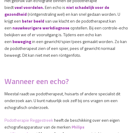
Het gebruik van echografie binnen de podotherapie
biedt
veel
voordelen.
Een echo is
niet schadelijk voor de
gezondheid
(röntgenstraling wel) en kan snel gedaan worden. U
krijgt een
beter beeld
van uw klacht en de podotherapeut kan
een
nauwkeurigere werkdiagnose
opstellen. Bij een controle-echo
bekijken we of er vooruitgang is. Tijdens een echo kan
een
beweging
in een gewricht/spier/pees gemaakt worden. Zo kan
de podotherapeut zien of een spier, pees of gewricht normaal
beweegt. Dit kan niet met een röntgenfoto.
Wanneer een echo?
Meestal raadt uw podotherapeut, huisarts of andere specialist dit
onderzoek aan. U kunt natuurlijk ook zelf bij ons vragen om een
echografisch onderzoek.
Podotherapie Reggestreek
heeft de beschikking over een eigen
echografieapparatuur van de merken
Philips