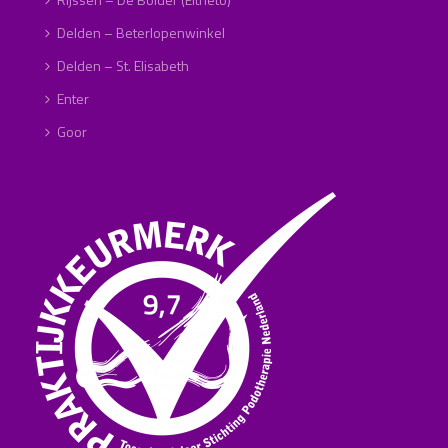
Delden – Beterlopenwinkel
Delden – St. Elisabeth
Enter
Goor