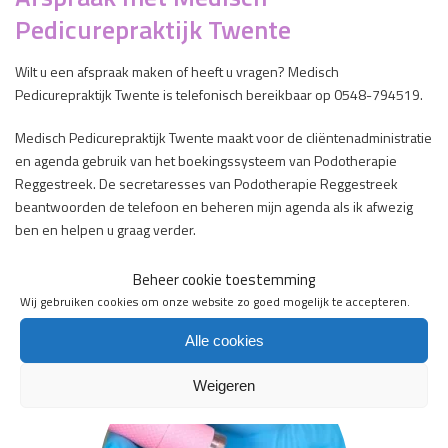
Pedicurepraktijk Twente
Wilt u een afspraak maken of heeft u vragen? Medisch
Pedicurepraktijk Twente is telefonisch bereikbaar op 0548-794519.
Medisch Pedicurepraktijk Twente maakt voor de cliëntenadministratie
en agenda gebruik van het boekingssysteem van Podotherapie
Reggestreek. De secretaresses van Podotherapie Reggestreek
beantwoorden de telefoon en beheren mijn agenda als ik afwezig
ben en helpen u graag verder.
Vermeld duidelijk dat u een afspraak wilt maken voor een
Beheer cookie toestemming
medisch pedicurebehandeling bij medisch pedicure Susan
Wij gebruiken cookies om onze website zo goed mogelijk te accepteren.
Hodes.
Alle cookies
Weigeren