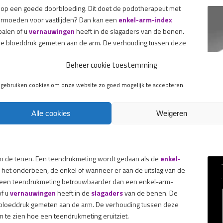
op een goede doorbloeding. Dit doet de podotherapeut met
 vermoeden voor vaatlijden? Dan kan een
enkel-arm-index
alen of u
vernauwingen
heeft in de slagaders van de benen.
de bloeddruk gemeten aan de arm. De verhouding tussen deze
Beheer cookie toestemming
litity
. Dit is een
automatische enkel-arm-indexmeter
. U
 gebruiken cookies om onze website zo goed mogelijk te accepteren.
kunt gewoon uw kleding dragen. Het apparaat berekent
binnen 3
e om te zien hoe een enkel-arm-index eruitziet.
Alle cookies
Weigeren
?
n de tenen. Een teendrukmeting wordt gedaan als de
enkel-
 het onderbeen, de enkel of wanneer er aan de uitslag van de
is een teendrukmeting betrouwbaarder dan een enkel-arm-
of u
vernauwingen
heeft in de
slagaders
van de benen. De
bloeddruk gemeten aan de arm. De verhouding tussen deze
om te zien hoe een teendrukmeting eruitziet.