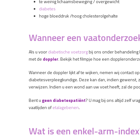
te weinig lichaamsbeweging / overgewicht
diabetes
hoge bloeddruk /hoog cholesterolgehalte
Wanneer een vaatonderzoe
Als u voor
diabetische voetzorg
bij ons onder behandeling b
met de
doppler
. Bekijk het filmpje hoe een doppleronderzo
Wanneer de doppler lijkt af te wijken, nemen wij contact o
diabetesverpleegkundige. Deze kan dan, indien gewenst, ze
verwijzen. Indien u een wond aan uw voet heeft, zal de po
Bent u
geen diabetespatiënt
? U mag bij ons altijd zelf v
vaatlijden of
etalagebenen
.
Wat is een enkel-arm-index