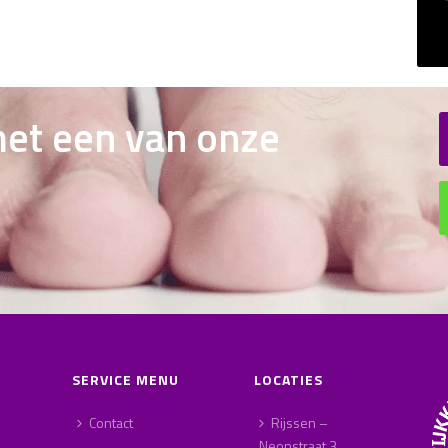
et een van onze
SERVICE MENU
LOCATIES
Contact
Rijssen –
Neonstraat 3