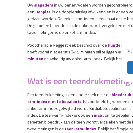
Uw
slagaders
in uw benen/voeten worden gecontroleerd 
een
Doppler
. Is de doppleruitslag afwijkend en is er een
gedaan worden. De enkel-arm-index is een maat om te bep
De gemeten bloeddruk in de enkel wordt vergeleken met 
twee metingen is de enkel-arm-index.
Podotherapie Reggestreek beschikt over de
Huntleigh Abi
Wij
hoeft vooraf niet eerst 10-15 minuten stil te liggen en u 
minuten
nauwkeurig uw enkel-arm-index. Bekijk het filmpj
Wat is een teendrukmeting
Een teendrukmeting is een onderzoek naar de
bloeddruk
i
arm-index niet te bepalen is
. Bijvoorbeeld bij wonden op
enkel-arm-index getwijfeld wordt. Bij diabetespatiënten 
index. De teen-arm-index is ook een
maat
om te bepalen 
gemeten bloeddruk aan de teen wordt vergeleken met de 
twee metingen is de
teen-arm- index
. Bekijk het filmpje 