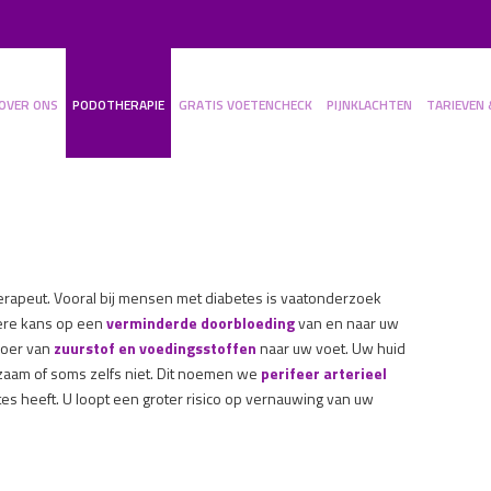
OVER ONS
PODOTHERAPIE
GRATIS VOETENCHECK
PIJNKLACHTEN
TARIEVEN 
erapeut. Vooral bij mensen met diabetes is vaatonderzoek
tere kans op een
verminderde doorbloeding
van en naar uw
voer van
zuurstof en voedingsstoffen
naar uw voet. Uw huid
aam of soms zelfs niet. Dit noemen we
perifeer arterieel
tes heeft. U loopt een groter risico op vernauwing van uw