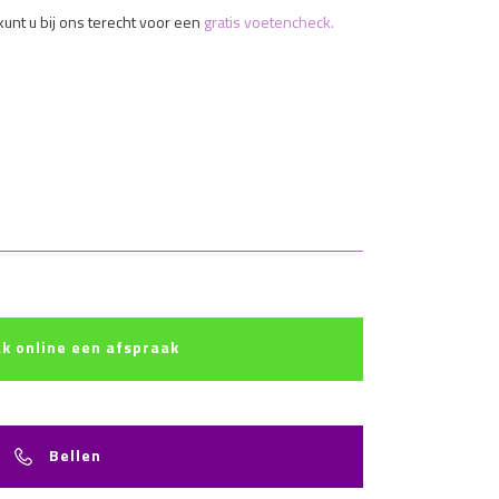
unt u bij ons terecht voor een
gratis voetencheck.
k online een afspraak
Bellen