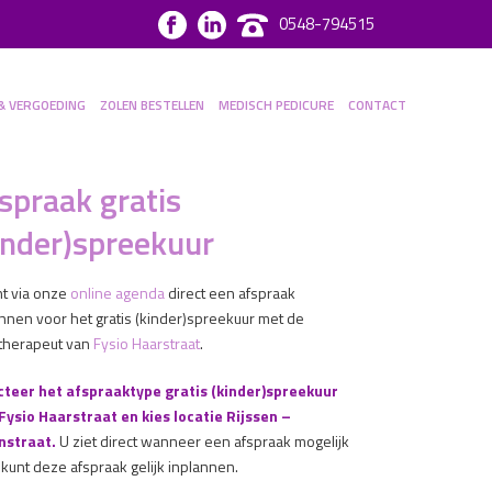
0548-794515
& VERGOEDING
ZOLEN BESTELLEN
MEDISCH PEDICURE
CONTACT
spraak gratis
inder)spreekuur
nt via onze
online agenda
direct een afspraak
annen voor het gratis (kinder)spreekuur met de
otherapeut van
Fysio Haarstraat
.
cteer het afspraaktype gratis (kinder)spreekuur
Fysio Haarstraat en kies locatie Rijssen –
nstraat.
U ziet direct wanneer een afspraak mogelijk
 kunt deze afspraak gelijk inplannen.