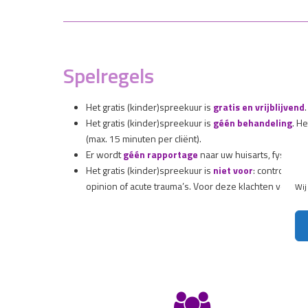
Spelregels
Het gratis (kinder)spreekuur is
gratis en vrijblijvend
Het gratis (kinder)spreekuur is
géén behandeling
. H
(max. 15 minuten per cliënt).
Er wordt
géén rapportage
naar uw huisarts, fysiothe
Het gratis (kinder)spreekuur is
niet voor
: controle bi
opinion of acute trauma’s. Voor deze klachten verwijz
Wij