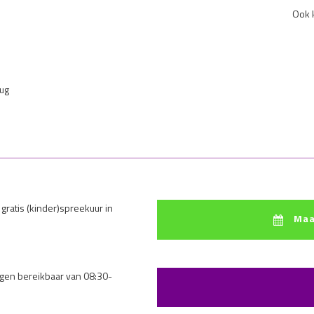
Ook k
rug
 gratis (kinder)spreekuur in
Maa
dagen bereikbaar van 08:30-