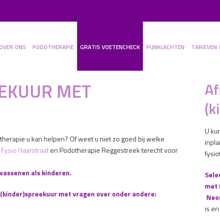
OVER ONS
PODOTHERAPIE
GRATIS VOETENCHECK
PIJNKLACHTEN
TARIEVEN 
EEKUUR MET
Af
(k
U ku
dotherapie u kan helpen? Of weet u niet zo goed bij welke
inpl
j
Fysio Haarstraat
en Podotherapie Reggestreek terecht voor
fysi
lwassenen als kinderen.
Sele
met 
is (kinder)spreekuur met vragen over onder andere:
Neo
is en