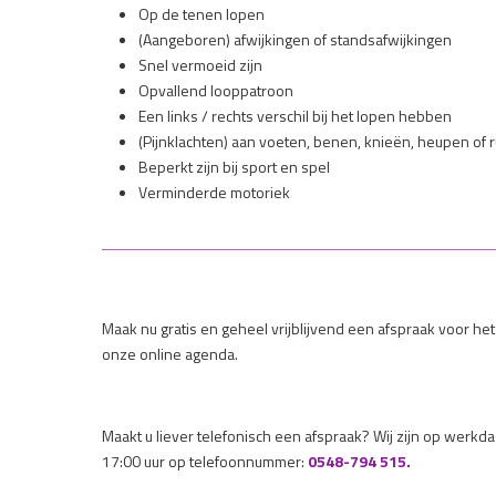
Op de tenen lopen
(Aangeboren) afwijkingen of standsafwijkingen
Snel vermoeid zijn
Opvallend looppatroon
Een links / rechts verschil bij het lopen hebben
(Pijnklachten) aan voeten, benen, knieën, heupen of 
Beperkt zijn bij sport en spel
Verminderde motoriek
Maak nu gratis en geheel vrijblijvend een afspraak voor het
onze online agenda.
Maakt u liever telefonisch een afspraak? Wij zijn op werk
17:00 uur op telefoonnummer:
0548-794 515.