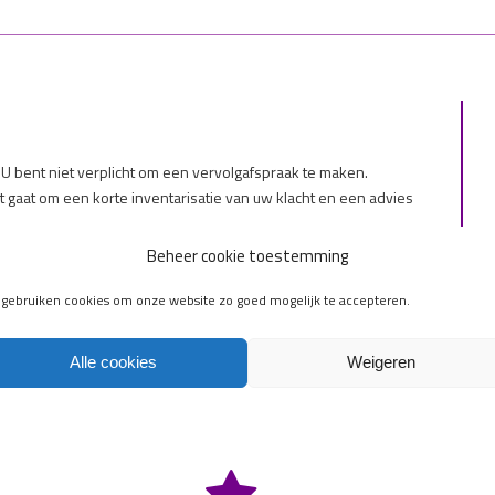
. U bent niet verplicht om een vervolgafspraak te maken.
et gaat om een korte inventarisatie van uw klacht en een advies
rapeut, andere behandelaar of uzelf verstuurd.
Beheer cookie toestemming
j klachten die reeds bij ons onder behandeling zijn, second
en wij u graag naar onze reguliere consulten.
 gebruiken cookies om onze website zo goed mogelijk te accepteren.
Alle cookies
Weigeren