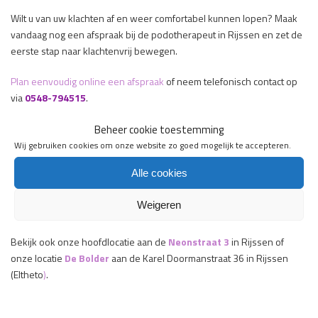
Wilt u van uw klachten af en weer comfortabel kunnen lopen? Maak
vandaag nog een afspraak bij de podotherapeut in Rijssen en zet de
eerste stap naar klachtenvrij bewegen.
Plan eenvoudig online een afspraak
of neem telefonisch contact op
via
0548-794515
.
Beheer cookie toestemming
Maak online een afspraak
Wij gebruiken cookies om onze website zo goed mogelijk te accepteren.
Alle cookies
Weigeren
Liever een andere locatie in Rijssen?
Bekijk ook onze hoofdlocatie aan de
Neonstraat 3
in Rijssen of
onze locatie
De Bolder
aan de Karel Doormanstraat 36 in Rijssen
(Eltheto
)
.