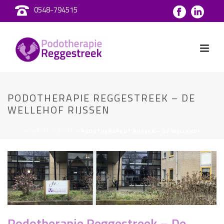
0548-794515
PODOTHERAPIE REGGESTREEK – DE
WELLEHOF RIJSSEN
HOME
»
LOCATIES
»
PODOTHERAPEUT RIJSSEN – DE WELLEHOF
Podotherapie Reggestreek – De