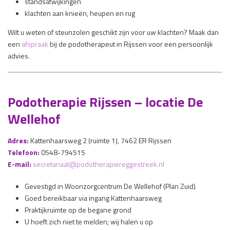
standsafwijkingen
klachten aan knieën, heupen en rug
Wilt u weten of steunzolen geschikt zijn voor uw klachten? Maak dan
een
afspraak
bij de podotherapeut in Rijssen voor een persoonlijk
advies.
Podotherapie Rijssen – locatie De
Wellehof
Adres:
Kattenhaarsweg 2 (ruimte 1), 7462 ER Rijssen
Telefoon:
0548-794515
E-mail:
secretariaat@podotherapiereggestreek.nl
Gevestigd in Woonzorgcentrum De Wellehof (Plan Zuid)
Goed bereikbaar via ingang Kattenhaarsweg
Praktijkruimte op de begane grond
U hoeft zich niet te melden; wij halen u op