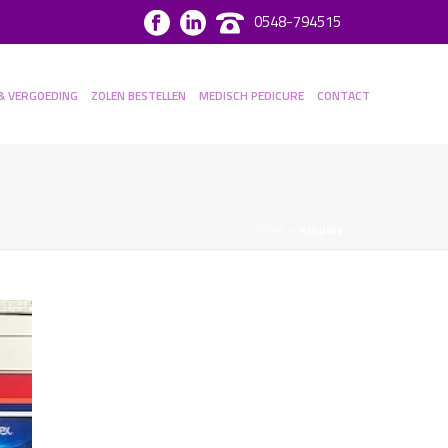
0548-794515
& VERGOEDING
ZOLEN BESTELLEN
MEDISCH PEDICURE
CONTACT
HOME
»
NIEUWS