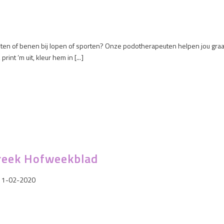
 voeten of benen bij lopen of sporten? Onze podotherapeuten helpen jou gra
nt ‘m uit, kleur hem in [...]
reek Hofweekblad
 11-02-2020