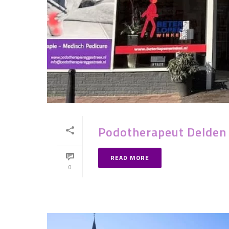
Podotherapeut Delden
READ MORE
0