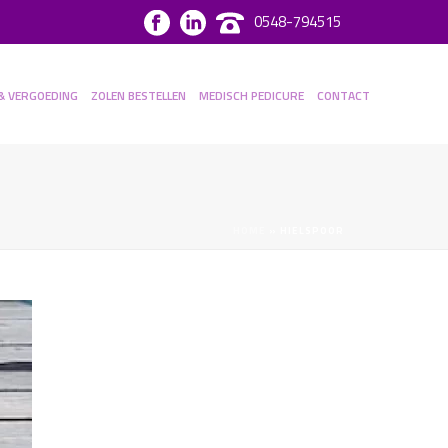
0548-794515
& VERGOEDING
ZOLEN BESTELLEN
MEDISCH PEDICURE
CONTACT
HOME
»
HIELSPOOR