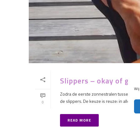
Slippers – okay of gee
Wij
Zodra de eerste zonnestralen tussen de w
de slippers. De keuze is reuze: in alle kleu
0
READ MORE