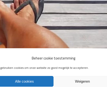
Beheer cookie toestemming
n goed idee?
 gebruiken cookies om onze website zo goed mogelijk te accepteren.
olken door piepen zien we ze weer overal in het straatbeeld verschijnen:
ren, modellen en maten zijn deze [...]
Alle cookies
Weigeren