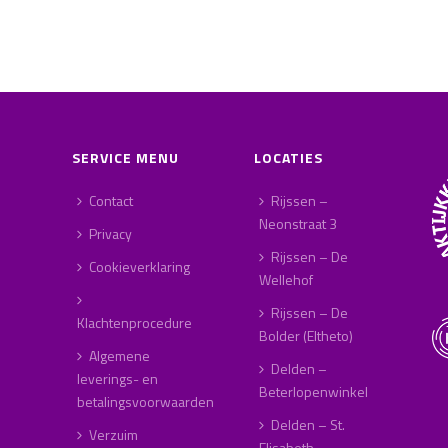
SERVICE MENU
LOCATIES
Contact
Rijssen –
Neonstraat 3
Privacy
Rijssen – De
Cookieverklaring
Wellehof
Rijssen – De
Klachtenprocedure
Bolder (Eltheto)
Algemene
Delden –
leverings- en
Beterlopenwinkel
betalingsvoorwaarden
Delden – St.
Verzuim
Elisabeth