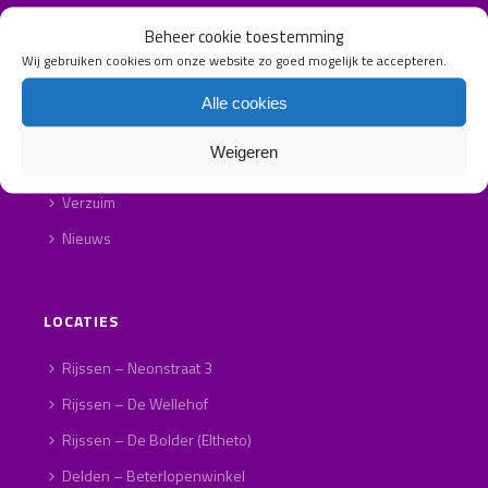
Contact
Beheer cookie toestemming
Privacy
Wij gebruiken cookies om onze website zo goed mogelijk te accepteren.
Cookieverklaring
Alle cookies
Klachtenprocedure
Weigeren
Algemene leverings- en betalingsvoorwaarden
Verzuim
Nieuws
LOCATIES
Rijssen – Neonstraat 3
Rijssen – De Wellehof
Rijssen – De Bolder (Eltheto)
Delden – Beterlopenwinkel