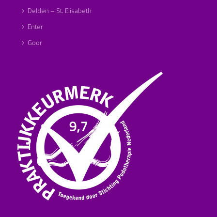
Delden – St. Elisabeth
Enter
Goor