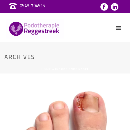
0548-794515
ARCHIVES
HOME
»
INGROEIENDE NAGEL